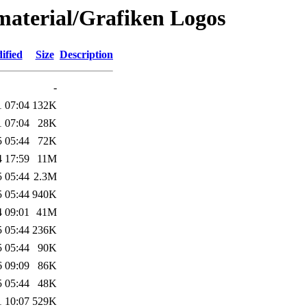
material/Grafiken Logos
ified
Size
Description
-
1 07:04
132K
1 07:04
28K
5 05:44
72K
4 17:59
11M
5 05:44
2.3M
5 05:44
940K
4 09:01
41M
5 05:44
236K
5 05:44
90K
6 09:09
86K
5 05:44
48K
1 10:07
529K