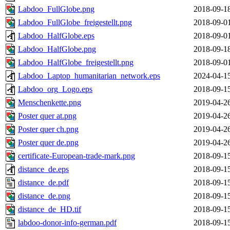
Labdoo_FullGlobe.png
2018-09-1
Labdoo_FullGlobe_freigestellt.png
2018-09-0
Labdoo_HalfGlobe.eps
2018-09-0
Labdoo_HalfGlobe.png
2018-09-1
Labdoo_HalfGlobe_freigestellt.png
2018-09-0
Labdoo_Laptop_humanitarian_network.eps
2024-04-1
Labdoo_org_Logo.eps
2018-09-1
Menschenkette.png
2019-04-2
Poster quer at.png
2019-04-2
Poster quer ch.png
2019-04-2
Poster quer de.png
2019-04-2
certificate-European-trade-mark.png
2018-09-1
distance_de.eps
2018-09-1
distance_de.pdf
2018-09-1
distance_de.png
2018-09-1
distance_de_HD.tif
2018-09-1
labdoo-donor-info-german.pdf
2018-09-1